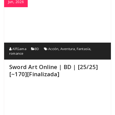
Jun, 2026
AlfGama
BD
Acción
,
Aventura
,
Fantasía
,
romance
Sword Art Online | BD | [25/25]
[~170][Finalizada]