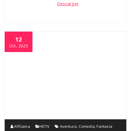
Descargar
12
Oct, 2025
AlfGama
HDTV
Aventura
,
Comedia
,
Fantasía