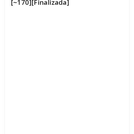
[~170][Finalizada]