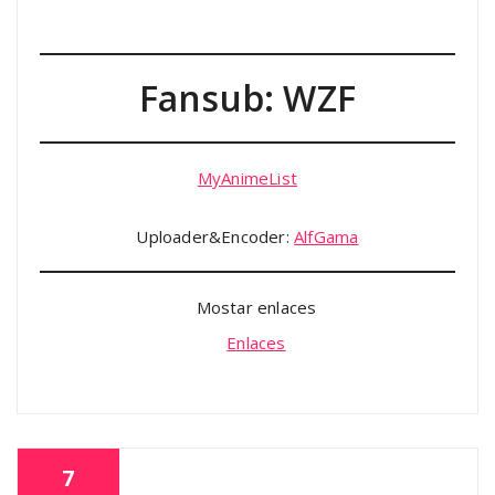
Fansub: WZF
MyAnimeList
Uploader&Encoder:
AlfGama
Mostar enlaces
Enlaces
7