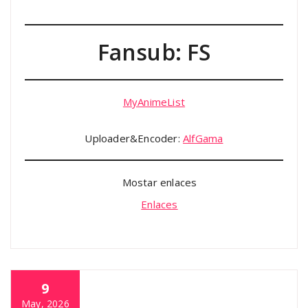
Fansub: FS
MyAnimeList
Uploader&Encoder:
AlfGama
Mostar enlaces
Enlaces
9
May, 2026