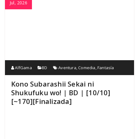
Jul, 2026
AlfGama
BD
Aventura
,
Comedia
,
Fantasía
Kono Subarashii Sekai ni
Shukufuku wo! | BD | [10/10]
[~170][Finalizada]