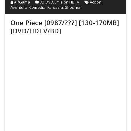
AlfGama
BD
,
DVD
,
Emisión
,
HDTV
Acción
,
Aventura
,
Comedia
,
Fantasía
,
Shounen
One Piece [0987/???] [130-170MB]
[DVD/HDTV/BD]