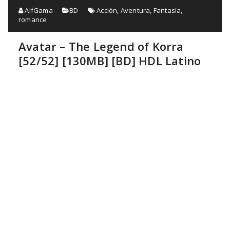
AlfGama
BD
Acción
,
Aventura
,
Fantasía
,
romance
Avatar – The Legend of Korra
[52/52] [130MB] [BD] HDL Latino