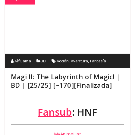
AlfGama
BD
Acción
,
Aventura
,
Fantasía
Magi II: The Labyrinth of Magic! |
BD | [25/25] [~170][Finalizada]
Fansub
: HNF
MyAnimeList