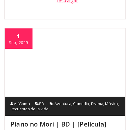
Descargar
1
Sep, 2025
AlfGama
BD
Aventura
,
Comedia
,
Drama
,
Música
,
Recuentos de la vida
Piano no Mori | BD | [Pelicula]