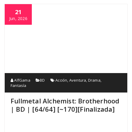
21
Jun, 2026
AlfGama
BD
Acción
,
Aventura
,
Drama
,
Fantasía
Fullmetal Alchemist: Brotherhood
| BD | [64/64] [~170][Finalizada]