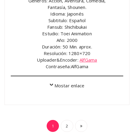
Géneros: Acción, Aventura, Comedia,
Fantasía, Shounen.
Idioma: Japonés
Subtitulo: Español
Fansub: Shichibukai
Estudio: Toei Animation
Año: 2000
Duración: 50 Min. aprox.
Resolución: 1280×720
Uploader&Encoder:
AlfGama
Contraseña:AlfGama
Mostar enlace
Paginación
1
2