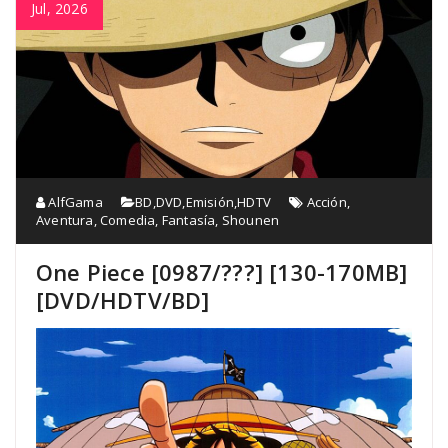
Jul, 2026
AlfGama
BD
,
DVD
,
Emisión
,
HDTV
Acción
,
Aventura
,
Comedia
,
Fantasía
,
Shounen
One Piece [0987/???] [130-170MB]
[DVD/HDTV/BD]