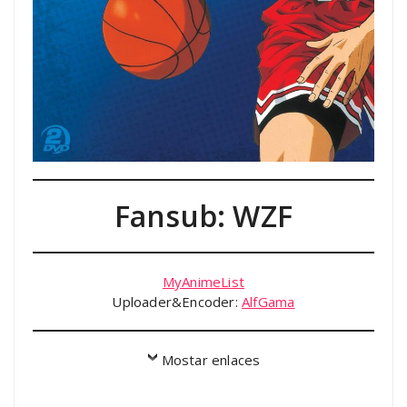
Fansub: WZF
MyAnimeList
Uploader&Encoder:
AlfGama
Mostar enlaces