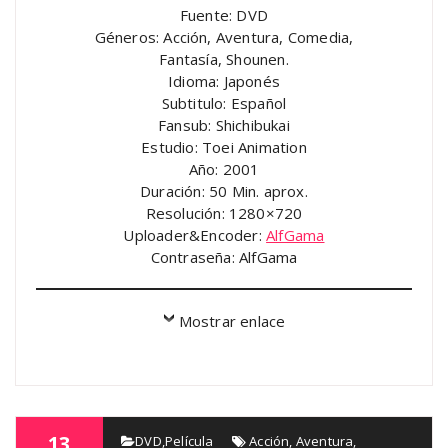
Fuente: DVD
Géneros: Acción, Aventura, Comedia,
Fantasía, Shounen.
Idioma: Japonés
Subtitulo: Español
Fansub: Shichibukai
Estudio: Toei Animation
Año: 2001
Duración: 50 Min. aprox.
Resolución: 1280×720
Uploader&Encoder:
AlfGama
Contraseña: AlfGama
Mostrar enlace
13
AlfGama
DVD
,
Película
Acción
,
Aventura
,