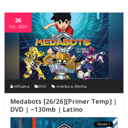
26
Oct, 2025
AlfGama
DVD
Aventura
,
Mecha
Medabots [26/26][Primer Temp] |
DVD | ~130mb | Latino