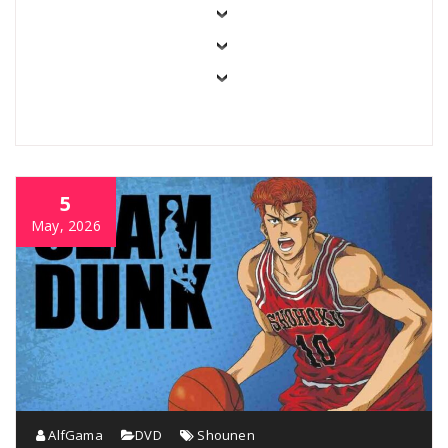
5
May, 2026
AlfGama
DVD
Shounen