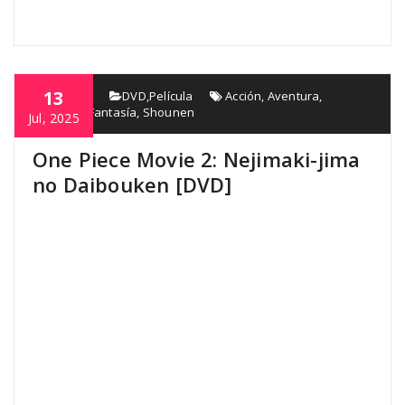
13
AlfGama
DVD
,
Película
Acción
,
Aventura
,
Comedia
,
Fantasía
,
Shounen
Jul, 2025
One Piece Movie 2: Nejimaki-jima
no Daibouken [DVD]