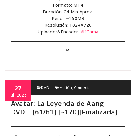
Formato: MP4
Duración: 24 Min Aprox.
Peso: ~150MB
Resolución: 1024X720
Uploader&Encoder:
AlfGama
27
AlfGama
DVD
Acción
,
Comedia
Jul, 2025
Avatar: La Leyenda de Aang |
DVD | [61/61] [~170][Finalizada]