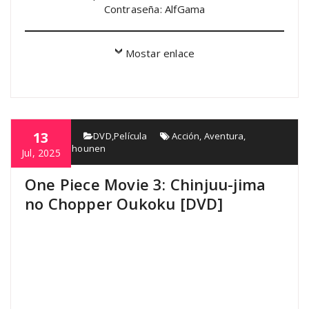
Contraseña: AlfGama
Mostar enlace
13
AlfGama
DVD
,
Película
Acción
,
Aventura
,
Fantasía
,
Shounen
Jul, 2025
One Piece Movie 3: Chinjuu-jima
no Chopper Oukoku [DVD]