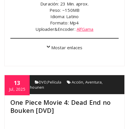
Duración: 23 Min. aprox.
Peso: ~150MB
Idioma: Latino
Formato: Mp4
Uploader&Encoder:
AlfGama
Mostar enlaces
13
AlfGama
DVD
,
Película
Acción
,
Aventura
,
Fantasía
,
Shounen
Jul, 2025
One Piece Movie 4: Dead End no
Bouken [DVD]