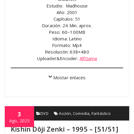
Estudio: Madhouse
Año: 2001
Capítulos: 51
Duración: 24 Min. aprox.
Peso: 60~100MB
Idioma: Latino
Formato: Mp4
Resolución: 638×480
Uploader&Encoder:
AlfGama
Mostar enlaces
3
AlfGama
DVD
Acción
,
Comedia
,
Fantástico
Ago, 2025
Kishin Dôji Zenki – 1995 – [51/51]