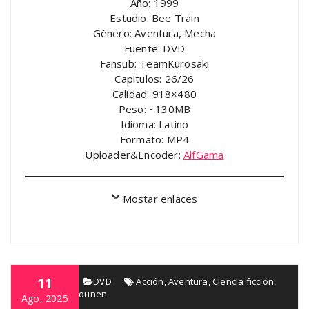
Año: 1999
Estudio: Bee Train
Género: Aventura, Mecha
Fuente: DVD
Fansub: TeamKurosaki
Capitulos: 26/26
Calidad: 918×480
Peso: ~130MB
Idioma: Latino
Formato: MP4
Uploader&Encoder:
AlfGama
Mostar enlaces
11
AlfGama
DVD
Acción
,
Aventura
,
Ciencia ficción
,
Comedia
,
Shounen
Ago, 2025