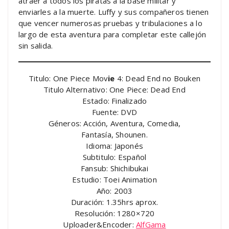
atraer a todos los piratas a la base militar y
enviarles a la muerte. Luffy y sus compañeros tienen
que vencer numerosas pruebas y tribulaciones a lo
largo de esta aventura para completar este callejón
sin salida.
Titulo: One Piece Mov
ie
4: Dead End no Bouken
Titulo Alternativo: One Piece: Dead End
Estado: Finalizado
Fuente: DVD
Géneros: Acción, Aventura, Comedia,
Fantasía, Shounen.
Idioma: Japonés
Subtitulo: Español
Fansub: Shichibukai
Estudio: Toei Animation
Año: 2003
Duración: 1.35hrs aprox.
Resolución: 1280×720
Uploader&Encoder:
AlfGama