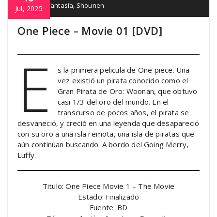
Comedia
,
Fantasía
,
Shounen
Jul, 2025
One Piece – Movie 01 [DVD]
E
s la primera pelicula de One piece. Una
vez existió un pirata conocido como el
Gran Pirata de Oro: Woonan, que obtuvo
casi 1/3 del oro del mundo. En el
transcurso de pocos años, el pirata se
desvaneció, y creció en una leyenda que desapareció
con su oro a una isla remota, una isla de piratas que
aún continúan buscando. A bordo del Going Merry,
Luffy…
Titulo: One Piece Movie 1 – The Movie
Estado: Finalizado
Fuente: BD