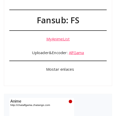
Fansub: FS
MyAnimeList
Uploader&Encoder:
AlfGama
Mostar enlaces