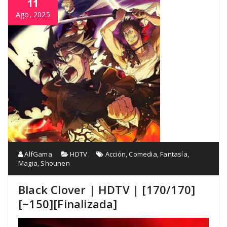
11
Ago, 2025
AlfGama
HDTV
Acción
,
Comedia
,
Fantasía
,
Magia
,
Shounen
Black Clover | HDTV | [170/170]
[~150][Finalizada]