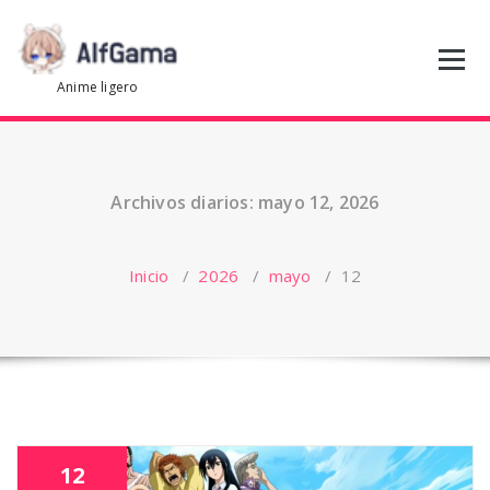
Saltar
al
contenido
Anime ligero
Archivos diarios: mayo 12, 2026
Inicio
/
2026
/
mayo
/
12
12