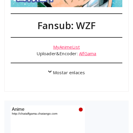
Fansub: WZF
MyAnimeList
Uploader&Encoder:
AlfGama
Mostar enlaces