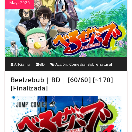
May, 2026
AlfGama
BD
Acción
,
Comedia
,
Sobrenatural
Beelzebub | BD | [60/60] [~170]
[Finalizada]